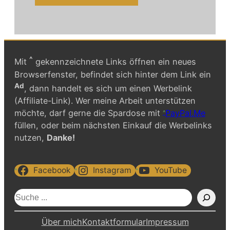
^
Mit
gekennzeichnete Links öffnen ein neues
Browserfenster, befindet sich hinter dem Link ein
Ad
, dann handelt es sich um einen Werbelink
(Affiliate-Link). Wer meine Arbeit unterstützen
möchte, darf gerne die Spardose mit
PayPal.Me
füllen, oder beim nächsten Einkauf die Werbelinks
nutzen,
Danke!
Facebook
Instagram
YouTube
S
u
c
Über mich
Kontaktformular
Impressum