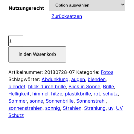
Nutzungsrecht
Zurücksetzen
Blick
in
die
In den Warenkorb
Sonne
durch
Artikelnummer:
20180728-07
Kategorie:
Fotos
eine
Schlagwörter:
Abdunklung
,
augen
,
blenden
,
UV
blendet
,
blick durch brille
,
Blick in Sonne
,
Brille
,
geschütze
Helligkeit
,
himmel
,
hitze
,
plastikbrille
,
rot
,
schutz
,
Sonnenbrille
Sommer
,
sonne
,
Sonnenbrille
,
Sonnenstrahl
,
Menge
sonnenstrahlen
,
sonnig
,
Strahlen
,
Strahlung
,
uv
,
UV
Schutz