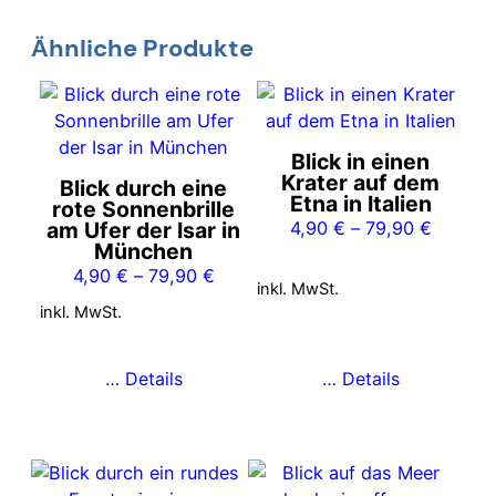
Ähnliche Produkte
Dieses
Dieses
Produkt
Produkt
weist
weist
Blick in einen
mehrere
mehrere
Krater auf dem
Blick durch eine
Varianten
Varianten
Etna in Italien
rote Sonnenbrille
auf.
auf.
am Ufer der Isar in
4,90
€
–
79,90
€
München
Die
Die
4,90
€
–
79,90
€
Optionen
Optionen
inkl. MwSt.
können
können
inkl. MwSt.
auf
auf
der
der
… Details
… Details
Produktseite
Produktseite
gewählt
gewählt
werden
werden
Dieses
Dieses