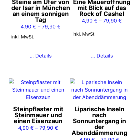
Steine am Ufer von
Eine Maueröffnung
Varianten
Varianten
der Isar in München
mit Blick auf das
auf.
auf.
an einem sonnigen
Rock of Cashel
Tag
Die
Die
4,90
€
–
79,90
€
4,90
€
–
79,90
€
Optionen
Optionen
inkl. MwSt.
können
können
inkl. MwSt.
auf
auf
der
der
… Details
… Details
Produktseite
Produktseite
gewählt
gewählt
werden
werden
Dieses
Dieses
Produkt
Produkt
weist
weist
mehrere
mehrere
Steinpflaster mit
Liparische Inseln
Varianten
Varianten
Steinmauer und
nach
auf.
auf.
einen Eisenzaun
Sonnuntergang in
der
Die
Die
4,90
€
–
79,90
€
Abenddämmerung
Optionen
Optionen
4,90
€
–
79,90
€