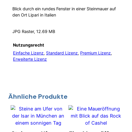
Blick durch ein rundes Fenster in einer Steinmauer auf
den Ort Lipari in Italien
JPG Raster, 12.69 MB
Nutzungsrecht
Einfache Lizenz
,
Standard Lizenz
,
Premium Lizenz
,
Erweiterte Lizenz
Ähnliche Produkte
Dieses
Dieses
Produkt
Produkt
weist
weist
mehrere
mehrere