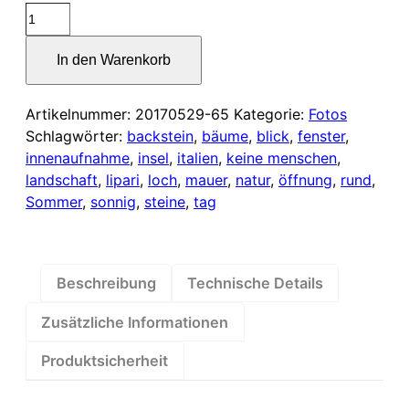
Blick
durch
ein
In den Warenkorb
rundes
Fenster
Artikelnummer:
20170529-65
Kategorie:
Fotos
in
Schlagwörter:
backstein
,
bäume
,
blick
,
fenster
,
einer
innenaufnahme
,
insel
,
italien
,
keine menschen
,
Steinmauer
landschaft
,
lipari
,
loch
,
mauer
,
natur
,
öffnung
,
rund
,
Menge
Sommer
,
sonnig
,
steine
,
tag
Beschreibung
Technische Details
Zusätzliche Informationen
Produktsicherheit