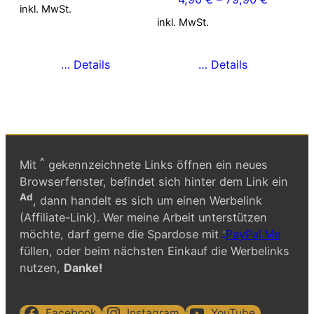
können
können
inkl. MwSt.
auf
auf
inkl. MwSt.
der
der
Produktseite
Produktseite
… Details
… Details
gewählt
gewählt
werden
werden
^
Mit
gekennzeichnete Links öffnen ein neues
Browserfenster, befindet sich hinter dem Link ein
Ad
, dann handelt es sich um einen Werbelink
(Affiliate-Link). Wer meine Arbeit unterstützen
möchte, darf gerne die Spardose mit
PayPal.Me
füllen, oder beim nächsten Einkauf die Werbelinks
nutzen,
Danke!
Facebook
Instagram
YouTube